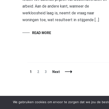
arbeid. Aan de andere kant, wanneer de
werkloosheid laag is, neemt de vraag naar
woningen toe, wat resulteert in stijgende […]
READ MORE
Posts
Page
Page
Page
1
2
3
Next
Navigation
We gebruiken cookies om ervoor te zorgen dat we jou de beste
Copyright © 2026
The Collector
. All rights reserved. Th