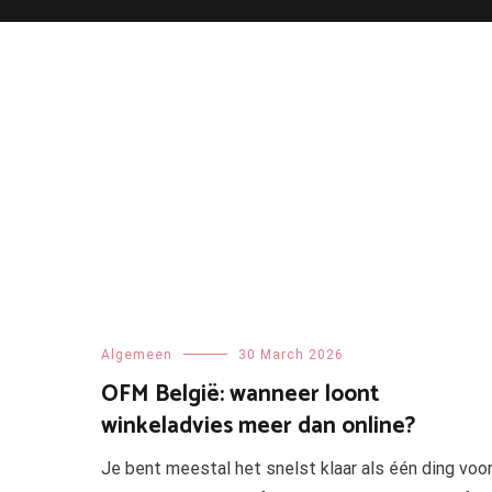
Skip
to
content
Algemeen
30 March 2026
OFM België: wanneer loont
winkeladvies meer dan online?
Je bent meestal het snelst klaar als één ding voo