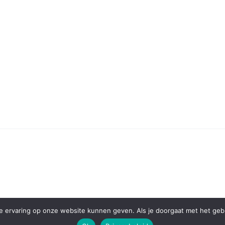
 ervaring op onze website kunnen geven. Als je doorgaat met het gebru
eme:
Cenote
by ThemeGrill. Powered by
WordPress
.